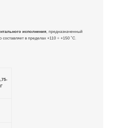
онтального исполнения
,
предназначенный
 составляет в пределах +110 ÷ +150 ˚С.
,75-
МГ